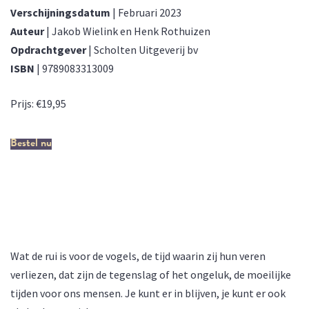
Verschijningsdatum
| Februari 2023
Auteur
| Jakob Wielink en Henk Rothuizen
Opdrachtgever
| Scholten Uitgeverij bv
ISBN
| 9789083313009
Prijs: €19,95
Bestel nu
Wat de rui is voor de vogels, de tijd waarin zij hun veren
verliezen, dat zijn de tegenslag of het ongeluk, de
moeilijke tijden voor ons mensen. Je kunt er in blijven,
Wat de rui is voor de vogels, de tijd waarin zij hun veren
je kunt er ook als herboren uitkomen.
Vincent van Gogh
verliezen, dat zijn de tegenslag of het ongeluk, de moeilijke
tijden voor ons mensen. Je kunt er in blijven, je kunt er ook