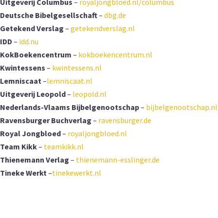
Uitgeverij Columbus
–
royaljongbloed.nl/columbus
Deutsche Bibelgesellschaft
–
dbg.de
Getekend Verslag
–
getekendverslag.nl
IDD
–
idd.nu
KokBoekencentrum
–
kokboekencentrum.nl
Kwintessens
–
kwintessens.nl
Lemniscaat
–
lemniscaat.nl
Uitgeverij Leopold
–
leopold.nl
Nederlands-Vlaams Bijbelgenootschap
–
bijbelgenootschap.nl
Ravensburger Buchverlag
–
ravensburger.de
Royal Jongbloed
–
royaljongbloed.nl
Team Kikk
–
teamkikk.nl
Thienemann Verlag
–
thienemann-esslinger.de
Tineke Werkt
–
tinekewerkt.nl