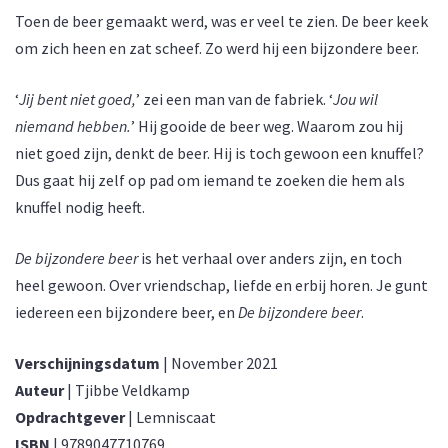
Toen de beer gemaakt werd, was er veel te zien. De beer keek
om zich heen en zat scheef. Zo werd hij een bijzondere beer.
‘
Jij bent niet goed,
’ zei een man van de fabriek. ‘
Jou wil
niemand hebben.
’ Hij gooide de beer weg. Waarom zou hij
niet goed zijn, denkt de beer. Hij is toch gewoon een knuffel?
Dus gaat hij zelf op pad om iemand te zoeken die hem als
knuffel nodig heeft.
De bijzondere beer
is het verhaal over anders zijn, en toch
heel gewoon. Over vriendschap, liefde en erbij horen. Je gunt
iedereen een bijzondere beer, en
De bijzondere beer
.
Verschijningsdatum
| November 2021
Auteur
| Tjibbe Veldkamp
Opdrachtgever
| Lemniscaat
ISBN
| 9789047710769